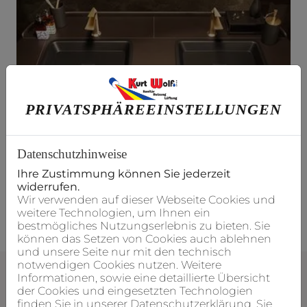
PRIVATSPHÄRE­EINSTELLUNGEN
Datenschutzhinweise
Ihre Zustimmung können Sie jederzeit
widerrufen.
Wir verwenden auf dieser Webseite Cookies und
weitere Technologien, um Ihnen ein
bestmögliches Nutzungserlebnis zu bieten. Sie
können das Setzen von Cookies auch ablehnen
und unsere Seite nur mit den technisch
notwendigen Cookies nutzen. Weitere
Informationen, sowie eine detaillierte Übersicht
der Cookies und eingesetzten Technologien
finden Sie in unserer Datenschutzerklärung. Sie