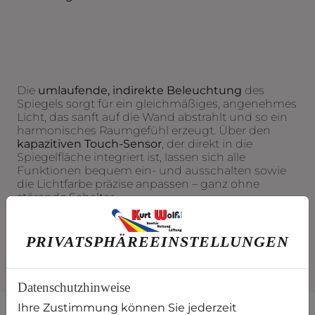
Die
umlaufende, indirekte Beleuchtung
des
Spiegels sorgt für ein gleichmäßiges, angenehmes
Licht, das sanft auf die Wand abstrahlt und so ein
harmonisches Raumgefühl erzeugt. Über den
kapazitiven Touch-Sensor
, der direkt in die
Spiegelfläche integriert ist, lassen sich alle
Funktionen bequem ein- und ausschalten sowie
die Lichtfarbe präzise anpassen – ganz ohne
störende Schalter.
PRIVATSPHÄRE­EINSTELLUNGEN
Datenschutzhinweise
Ihre Zustimmung können Sie jederzeit