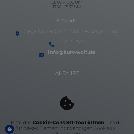
08:00 – 12:00 Uhr
13:00 – 15:30 Uhr
KONTAKT
Ziegelhäuser Str 3, 69151 Neckargemünd
06223-2647
info@kurt-wolf.de
ANFAHRT
Bitte das
Cookie-Consent-Tool öffnen
, um die
für dieses Element notwendigen Cookies zu
akzeptieren.