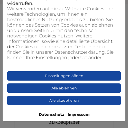
widerrufen.
Wir verwenden auf dieser Webseite Cookies und
weitere Technologien, um Ihnen ein
bestmögliches Nutzungserlebnis zu bieten. Sie
können das Setzen von Cookies auch ablehnen
Kosten klar?
und unsere Seite nur mit den technisch
notwendigen Cookies nutzen. Weitere
HIER FINDEN SIE WEITERE
Informationen, sowie eine detaillierte Übersicht
PLANUNGSHILFEN:
der Cookies und eingesetzten Technologien
finden Sie in unserer Datenschutzerklärung. Sie
können Ihre Einstellungen jederzeit ändern.
Einstellungen öffnen
Alle ablehnen
Alle akzeptieren
Datenschutz
Impressum
3D-Badplaner